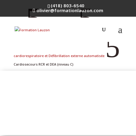
5
5
(418) 803-6540
olivier@formationlauzon.com
Accueil
RCR et Premiers soins
Réanimation
5
cardiorespiratoire et Défibrillation externe automatisée
Cardiosecours RCR et DEA (niveau C)
Cardiosecours RCR et
DEA (niveau C)