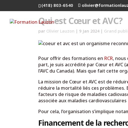
(418) 803-6540
olivier@formationla
Qui est Cœur et AVC?
par
Olivier Lauzon
|
9 Jan 2024
|
Grand publi
Pour offrir des formations en
RCR
, nous
part, je suis accrédité par Cœur et AVC
l’AVC du Canada). Mais que fait cette org
La mission de Cœur et AVC est de réduire
réduire la mortalité liés ces problèmes. 
facteurs de risque de maladies cadiovasc
associée aux maladies cardiovasculaires d
Pour cela, l’organisation s’implique not
Financement de la recher