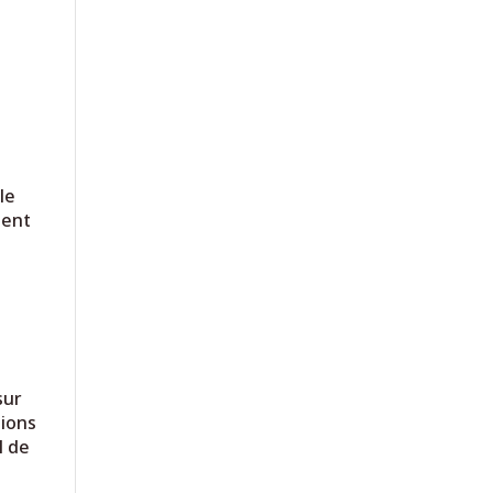
le
tent
sur
tions
l de