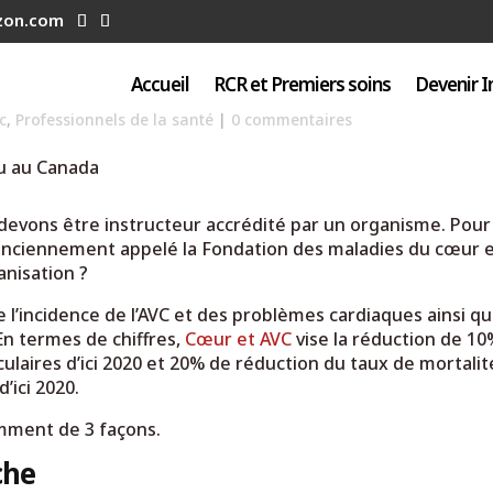
uzon.com
Accueil
RCR et Premiers soins
Devenir I
c
,
Professionnels de la santé
|
0 commentaires
 devons être instructeur accrédité par un organisme. Pou
 (anciennement appelé la Fondation des maladies du cœur 
anisation ?
 l’incidence de l’AVC et des problèmes cardiaques ainsi q
En termes de chiffres,
Cœur et AVC
vise la réduction de 1
ulaires d’ici 2020 et 20% de réduction du taux de mortalit
’ici 2020.
amment de 3 façons.
che