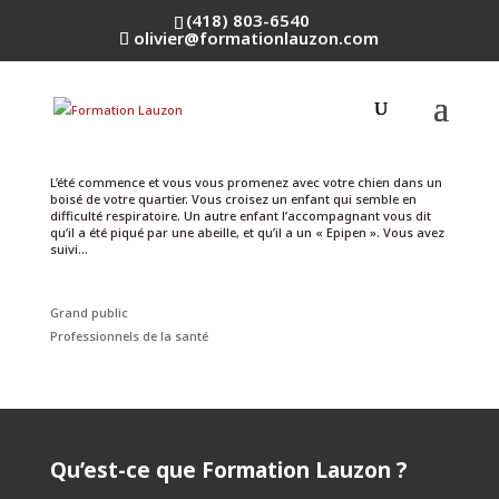
(418) 803-6540
olivier@formationlauzon.com
Qu’est-ce qu’un choc anaphylactique?
par
Olivier Lauzon
|
25 Juin 2024
|
Grand public
L’été commence et vous vous promenez avec votre chien dans un
boisé de votre quartier. Vous croisez un enfant qui semble en
difficulté respiratoire. Un autre enfant l’accompagnant vous dit
qu’il a été piqué par une abeille, et qu’il a un « Epipen ». Vous avez
suivi...
Grand public
Professionnels de la santé
Qu’est-ce que Formation Lauzon ?