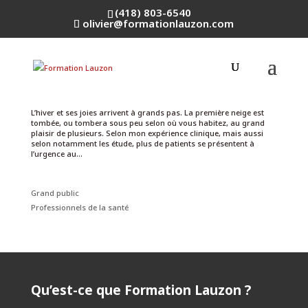
(418) 803-6540
olivier@formationlauzon.com
Angine de poitrine : Vive la première neige !
par
Olivier Lauzon
|
5 Déc 2023
|
Grand public
L’hiver et ses joies arrivent à grands pas. La première neige est
tombée, ou tombera sous peu selon où vous habitez, au grand
plaisir de plusieurs. Selon mon expérience clinique, mais aussi
selon notamment les étude, plus de patients se présentent à
l’urgence au...
Grand public
Professionnels de la santé
Qu’est-ce que Formation Lauzon ?