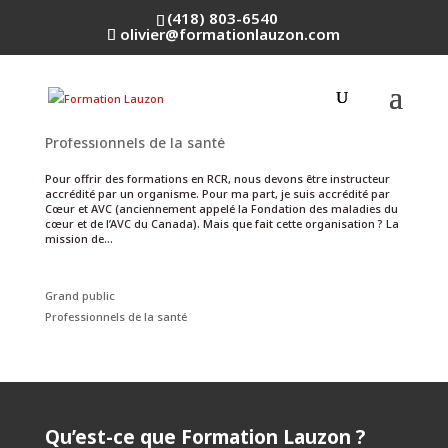
(418) 803-6540
olivier@formationlauzon.com
Qui est Cœur et AVC?
par
Olivier Lauzon
|
9 Jan 2024
|
Grand public
,
Professionnels de la santé
Pour offrir des formations en RCR, nous devons être instructeur
accrédité par un organisme. Pour ma part, je suis accrédité par
Cœur et AVC (anciennement appelé la Fondation des maladies du
cœur et de l’AVC du Canada). Mais que fait cette organisation ? La
mission de...
Grand public
Professionnels de la santé
Qu’est-ce que Formation Lauzon ?