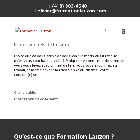
(418) 803-6540
olivier@formationlauzon.com
L’apnée du sommeil
par
Olivier Lauzon
|
21 Nov 2023
|
Grand public
,
Professionnels de la santé
Est-ce que ça vous arrive de vous lever le matin aussi fatigué
qu’en vous couchant la veille ? Malgré une bonne nuit de sommeil,
vous vous levez avec un mal de tête, vous vous endormez au
travail, et même devant la télévision et au cinéma. Votre
conjoint(e) se...
Grand public
Professionnels de la santé
Qu’est-ce que Formation Lauzon ?