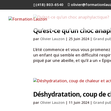
(418) 803-6540
olivier@formationla
Qu’est-ce qu’un choc anap
par
Olivier Lauzon
|
25 Juin 2024
|
Grand pub
L’été commence et vous vous promenez av
un enfant qui semble en difficulté respir
piqué par une abeille, et qu’il a un « Epip
Déshydratation, coup de c
par
Olivier Lauzon
|
11 Juin 2024
|
Grand pub